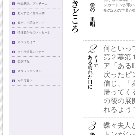
作品解説／プッチーニ
ンカートンが歌い
夜の2人の世界が
あらすじ／登場人物
観どころ聴きどころ
指揮者からのメッセージ
オペラとは？
何といっ
オペラ鑑賞のマナー
第２幕第
公演情報
ア「ある
スタッフキャスト
戻ったピ
次年度案内
信じ、「
帰ってく
の後の展
れるよう
蝶々夫人
トンがシ