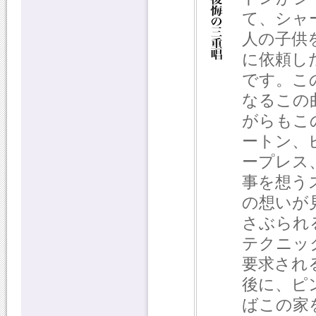
て、シャ
人の子供
に依頼し
です。こ
なるこの
がらもこ
ートン、
ープレス
事を想う
の想いが
さぶられ
テクニッ
要求され
後に、ピ
ばこの家