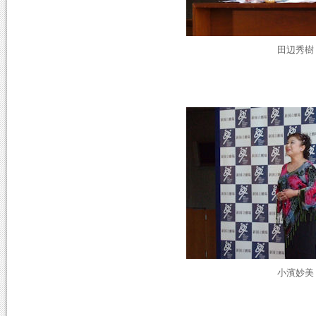
田辺秀樹
小濱妙美