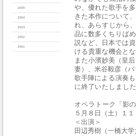
や、優れた歌手を
2005
きた本作について
2004
れ、あらすじから、
2003
品に数多くちりば
2002
説など、日本では資
2001
ける貴重な機会と
また小濱妙美（皇后
妻）、米谷毅彦（バ
歌手陣による演奏も
に終了いたしまし
オペラトーク「影
５月８日（土）１１
＜出演＞
田辺秀樹（一橋大学