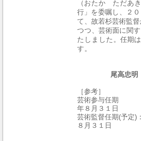
（おたか ただあき
行」を委嘱し、２０
て、故若杉芸術監督
つつ、芸術面に関
たしました。任期は、
す。
尾高忠明
［参考］
芸術参与任期 ：平成
年８月３１日
芸術監督任期(予定)：
８月３１日