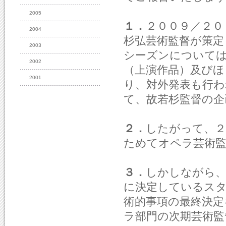
2005
１．
２００９／２０
2004
杉弘芸術監督が策定
2003
シーズンについて
2002
（上演作品）及び
2001
り、対外発表も行わ
て、故若杉監督の企
２．
したがって、２
ためてオペラ芸術
３．
しかしながら、
に決定しているス
術的事項の最終決定
ラ部門の次期芸術監