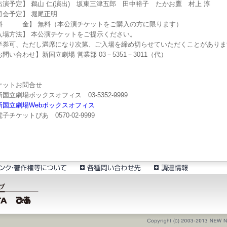
出演予定】 鵜山 仁(演出) 坂東三津五郎 田中裕子 たかお鷹 村上 淳
司会予定】 堀尾正明
料 金】 無料（本公演チケットをご購入の方に限ります）
入場方法】 本公演チケットをご提示ください。
半券可、ただし満席になり次第、ご入場を締め切らせていただくことがあり
お問い合わせ】新国立劇場 営業部 03－5351－3011（代）
ケットお問合せ
立劇場ボックスオフィス 03-5352-9999
新国立劇場Webボックスオフィス
チケットぴあ 0570-02-9999