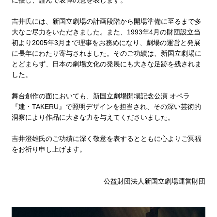
に接し、謹んで哀悼の意を表します。
吉井氏には、新国立劇場の計画段階から開場準備に至るまで多
大なご尽力をいただきました。また、1993年4月の財団設立当
初より2005年3月まで理事をお務めになり、劇場の運営と発展
に長年にわたり寄与されました。そのご功績は、新国立劇場に
とどまらず、日本の劇場文化の発展にも大きな足跡を残されま
した。
舞台創作の面においても、新国立劇場開場記念公演 オペラ
『建・TAKERU』で照明デザインを担当され、その深い芸術的
洞察により作品に大きな力を与えてくださいました。
吉井澄雄氏のご功績に深く敬意を表するとともに心よりご冥福
をお祈り申し上げます。
公益財団法人新国立劇場運営財団