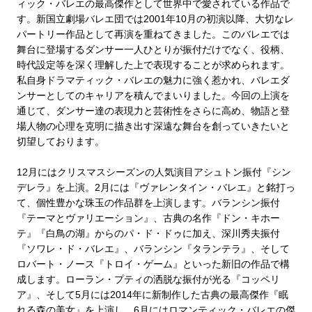
ィック・バレエの最高傑作として世界中で愛されている作品で
す。新国立劇場バレエ団では2001年10月の初演以降、大切なレ
パートリー作品として再演を重ねてきました。このバレエでは
舞台に登場するダンサー一人ひとりが振付だけでなく、役柄、
時代設定等を深く理解した上で表現することが求められます。
私自身ドラマティック・バレエの魅力に強く惹かれ、バレエダ
ンサーとしてのキャリアを積んでまいりました。今回の上演を
通じて、ダンサー達の表現力と芸術性をさらに高め、物語と登
場人物の心理を克明に描き出す深遠な舞台を創っていきたいと
切望しております。
12月にはクリスマスシーズンの人気演目アシュトン振付『シン
デレラ』を上演。2月には『ヴァレンタイン・バレエ』と銘打っ
て、個性豊かな珠玉の作品群を上演します。バランシン振付
『テーマとヴァリエーション』、古典の名作『ドン・キホー
テ』『白鳥の湖』からのパ・ド・ドゥに加え、深川秀夫振付
『ソワレ・ド・バレエ』、バランシン『タランテラ』、そして
ロバート・ノース『トロイ・ゲーム』といった新旧の作品で構
成します。ローラン・プティの洒脱な振付が光る『コッペリ
ア』、そして5月には2014年に新制作した古典の最高傑作『眠
れる森の美女』を上演し、6月にはロマンティック・バレエの傑