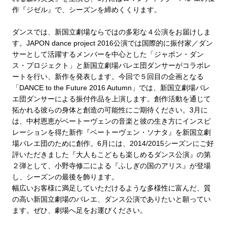
作『ジゼル』で、シーズンを締めくくります。
ダンスでは、新国立劇場ならではの多彩な４公演をお届けしま
す。JAPON dance project 2016公演では国際的に振付家／ダン
サーとして活躍するメンバーを中心とした「ジャポン・ダン
ス・プロジェクト」と新国立劇場バレエ団ダンサーがコラボレ
ートを行い、新作を発表します。今回で５回目の企画となる
「DANCE to the Future 2016 Autumn」では、新国立劇場バレ
エ団ダンサーによる振付作品を上演します。創作活動を通じて
拓かれる彼らの身体と創造の可能性にご期待ください。3月に
は、中村恩恵がベートーヴェンの音楽と彼の生き方にインスピ
レーションを得た新作『ベートーヴェン・ソナタ』を新国立劇
場バレエ団のために創作。6月には、2014/2015シーズンにご好
評いただきました『大人もこどもも楽しめるダンス公演』の第
２弾として、小野寺修二による『ふしぎの国のアリス』が登場
し、シーズンの最後を飾ります。
幅広いお客様に満足していただけるような多様性に富んだ、質
の高い新国立劇場のバレエ、ダンス公演でありたいと願ってい
ます。ぜひ、劇場へ足をお運びください。