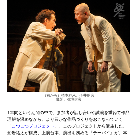
（右から）植本純米、今井朋彦
撮影：引地信彦
1年間という期間の中で、参加者が話し合いや試演を重ねて作品
理解を深めながら、より豊かな作品づくりをおこなっていく
「
こつこつプロジェクト
」。このプロジェクトから誕生した、
船岩祐太が構成、上演台本、演出を務める『テーバイ』が、本