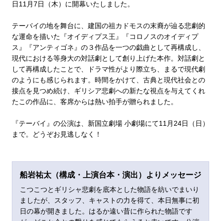
日11月7日（木）に開幕いたしました。
テーバイの地を舞台に、建国の祖カドモスの末裔が辿る悲劇的
な運命を描いた『オイディプス王』『コロノスのオイディプ
ス』『アンティゴネ』
の３作品を
一つの戯曲として再構成し、
現代における等身大の対話劇として創り上げた本作。対話劇と
して再構成したことで、ドラマ性がより際立ち、まるで現代劇
のようにも感じられます。時間をかけて、古典と現代社会との
接点を見つめ続け、ギリシア悲劇への新たな視点を与えてくれ
たこの作品に、客席からは熱い拍手が贈られました。
『テーバイ』の公演は、新国立劇場 小劇場にて11月24日（日）
まで。どうぞお見逃しなく！
船岩祐太（構成・上演台本・演出）よりメッセージ
こつこつとギリシャ悲劇を底本とした物語を紡いでまいり
ましたが、スタッフ、キャストの力を得て、本日無事に初
日の幕が開きました。はるか遠い昔に作られた物語です