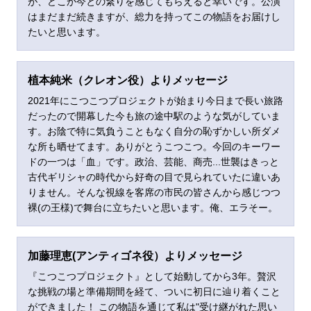
が、どこか今との繋りを感じてもらえると幸いです。公演
はまだまだ続きますが、総力を持ってこの物語をお届けし
たいと思います。
植本純米（クレオン役）よりメッセージ
2021年にこつこつプロジェクトが始まり今日まで長い旅路
だったので開幕した今も旅の途中駅のような気がしていま
す。お陰で特に気負うこともなく自分の恥ずかしい所ダメ
な所も晒せてます。ありがとうこつこつ。今回のキーワー
ドの一つは「血」です。政治、芸能、商売...世襲はきっと
古代ギリシャの時代から好奇の目で見られていたに違いあ
りません。そんな視線を客席の市民の皆さんから感じつつ
裸(の王様)で舞台に立ちたいと思います。俺、エラそー。
加藤理恵(アンティゴネ役）よりメッセージ
『こつこつプロジェクト』として始動してから3年。贅沢
な挑戦の場と準備期間を経て、ついに初日に辿り着くこと
ができました！ この物語を通じて私は"受け継がれた思い