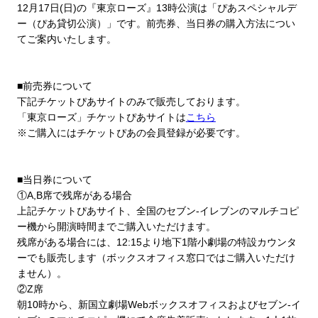
12月17日(日)の『東京ローズ』13時公演は「ぴあスペシャルデ
ー（ぴあ貸切公演）」です。前売券、当日券の購入方法につい
てご案内いたします。
■前売券について
下記チケットぴあサイトのみで販売しております。
「東京ローズ」チケットぴあサイトは
こちら
※ご購入にはチケットぴあの会員登録が必要です。
■
当日券について
①A,B
席で残席がある場合
上記チケットぴあサイト、全国のセブン-
イレブンのマルチコピ
ー機から開演時間までご購入いただけます。
残席がある場合には、12:15より地下1階小劇場の
特設カウンタ
ーでも販売し
ます（ボックスオフィス窓口ではご購入いただけ
ません）。
②
Z
席
朝
10
時から、
新国立劇場
Web
ボックスオフィス
およびセブン
-
イ