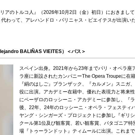
『イタリアのトルコ人』（2026年10月2日（金）初日）におき
。代わって、アレハンドロ・バリニャス・ビエイテスが出演い
dro BALIÑAS VIEITES）＜バス＞
スペイン出身。2021年から23年までパリ・オペラ座
ラ座に新設されたカンパニーThe Opera Troup
『絹のはしご』ブランザック、『カルメン』スニガ、
役に出演。アカデミー在籍中、優れた表現力と将来性に
にペーザロのロッシーニ・アカデミーに参加し、『ラ
後、22年、24年のロッシーニ・オペラ・フェスティ
ヤング・シンガーズ・プロジェクトに参加し『ギリシ
クール第1位及び観客賞、若い観客賞、パタゴニア特
場『トゥーランドット』ティムールに出演。これまで