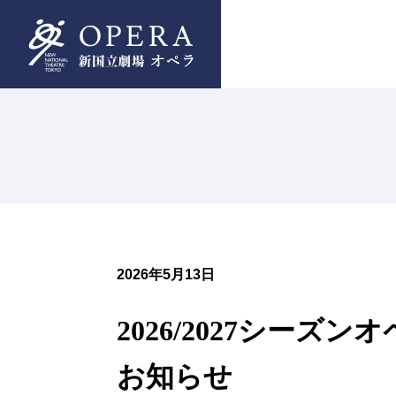
新国立劇場合唱団について
チケットWeb購入
オペラパレス
U25・39優待チケット
（座席表）
中劇場
（座席表）
2026年5月13日
小劇場
2026/2027シー
（座席表）
お知らせ