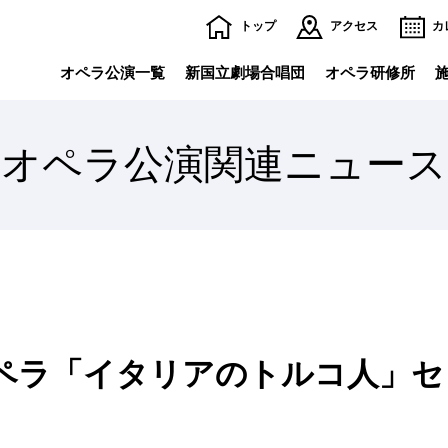
トップ
アクセス
カ
オペラ公演一覧
新国立劇場合唱団
オペラ研修所
新国立劇場合唱団外部出演公演
オペラ公演関連ニュース
チケット購入方法・割引
シ
施設・サービスの
ご案内TOP
団体でのご観劇
全館フロアマップ
バ
レストラン・ブッフェ・ショップ
託
劇場内のサービス
避
バックステージツアー
劇
ズンオペラ「イタリアのトルコ人」
公開空地（初台アート・ロフト）
商