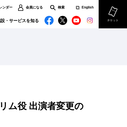
レンダー
会員になる
検索
English
施設・サービスを知る
チケット
文化庁学校巡回公演
ーズンセット券
リアフリー情報
児サービス
難方法のご案内
場使用のお申し込み
セリム役 出演者変更の
用撮影のお申し込み