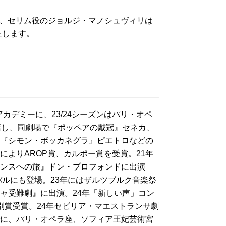
まして、セリム役のジョルジ・マノシュヴィリは
たします。
アカデミーに、23/24シーズンはパリ・オペ
eに在籍し、同劇場で『ポッペアの戴冠』セネカ、
『シモン・ボッカネグラ』ピエトロなどの
よりAROP賞、カルポー賞を受賞。21年
ンスへの旅』ドン・プロフォンドに出演
バルにも登場。23年にはザルツブルク音楽祭
ャ受難劇』に出演。24年「新しい声」コン
別賞受賞。24年セビリア・マエストランサ劇
に、パリ・オペラ座、ソフィア王妃芸術宮