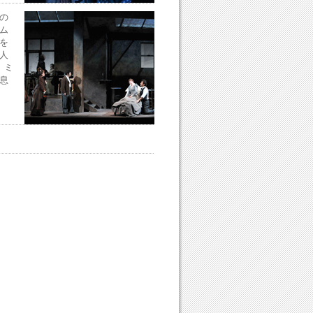
の
ム
を
人
）ミ
息