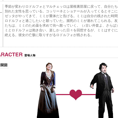
季節が変わりロドルフォとマルチェッロは屋根裏部屋に戻って、自分たち
別れた女性を思っている。コッリーネとショナールが入ってくるとそこに
ゼッタがやってきて、ミミが重体だと告げる。ミミは自分の残された時間
ロドルフォと過ごしたいと願っていた。瀕死のミミが連れてこられる。友
たちは、ミミのため薬を求めて街へ散っていく。（♪古い外套よ、さらば
ミとロドルフォは抱き合い、楽しかった日々を回想するが、ミミはすぐに
絶える。彼女の亡骸に取りすがるロドルフォが残される。