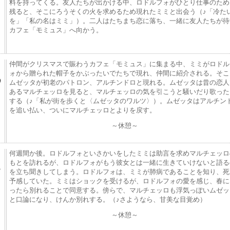
料を持ってくる。友人たちが出かける中、ロドルフォがひとり仕事のため
残ると、そこにろうそくの火を求めるため現れたミミと出会う（♪「冷た
を」「私の名はミミ」）。二人はたちまち恋に落ち、一緒に友人たちが待
カフェ「モミュス」へ向かう。
仲間がクリスマスで賑わうカフェ「モミュス」に集まる中、ミミがロドル
ォから贈られた帽子をかぶったいでたちで現れ、仲間に紹介される。そこ
ムゼッタが初老のパトロン、アルチンドロと現れる。ムゼッタは昔の恋人
あるマルチェッロを見ると、マルチェッロの気を引こうと騒いだり歌った
する（♪「私が街を歩くと〈ムゼッタのワルツ〉）。ムゼッタはアルチン
を追い払い、ついにマルチェッロとよりを戻す。
～休憩～
何週間か後。ロドルフォといさかいをしたミミは助言を求めマルチェッロ
もとを訪れるが、ロドルフォがもう彼女とは一緒に生きていけないと語る
を立ち聞きしてしまう。ロドルフォは、ミミが肺病であることを知り、死
予感していた。ミミはショックを受けるが、ロドルフォの愛を感じ、春に
ったら別れることで同意する。傍らで、マルチェッロも浮気っぽいムゼッ
と口論になり、けんか別れする。（♪さようなら、甘美な目覚め）
～休憩～