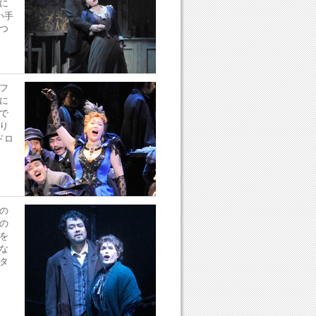
に
い手
つ
フ
に
で
り
ドロ
の
の
を
な
タ