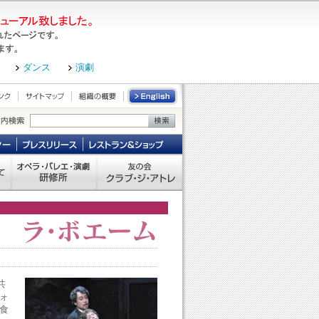
ダンス
演劇
共
ォ
食