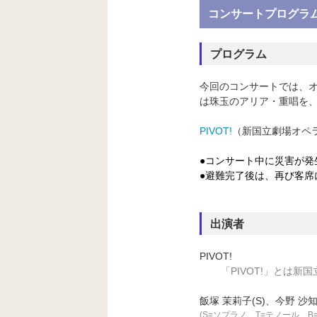
コンサートプログラ
プログラム
今回のコンサートでは、
は珠玉のアリア・重唱を
PIVOT!
（
新国立劇場オペ
●コンサート中に災害が
●避難完了後は、再び客
出演者
PIVOT!
「
PIVOT!
」とは新国
飯塚 茉莉子(S)、
今野 沙知
(S=ソプラノ、T=テノール、B