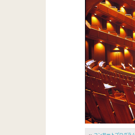
共
ー
通
ジ
メ
の
ニ
先
ュ
頭
ー
に
に
戻
移
り
動
ま
し
す
ま
す
ペ
ー
ジ
本
文
に
移
動
し
ま
コンサートプログラ