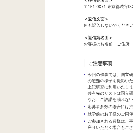
＜往信宛名面＞
〒151-0071 東京都渋谷
＜返信文面＞
何も記入しないでくださ
＜返信宛名面＞
お客様の
お名前・ご住所
ご注意事項
今回の催事では、国立
の避難の様子を撮影いた
上記研究に利用いたし
共有先のリストは国立
なお、ご許諾を賜れな
応募者多数の場合には抽
就学前のお子様のご同
ご参加される皆様は、
座りいただく場合もご