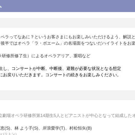
ム
オペラってなあに？というお客さまにもお楽しみいただけるよう、解説
、後半ではオペラ「ラ・ボエーム」の名場面をつないだハイライトをお
ラ研修所
修了生
）によるオペラアリア、重唱など
発生し、コンサートが中断。中断後、避難が必要な状況となる想定
席にお戻りいただきます。コンサートの続きをお楽しみください。
立劇場オペラ研修所第14期生5人とピアニストが中心となって結成した
恵(S)、林 よう子(S)、岸浪愛学(T)、村松恒矢(B)
=バリトン）