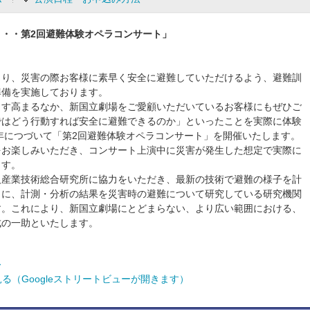
・・第2回避難体験オペラコンサート」
り、災害の際お客様に素早く安全に避難していただけるよう、避難訓
準備を実施しております。
す高まるなか、新国立劇場をご愛顧いただいているお客様にもぜひご
ではどう行動すれば安全に避難できるのか」といったことを実際に体験
4年につづいて「第2回避難体験オペラコンサート」を開催いたします。
お楽しみいただき、コンサート上演中に災害が発生した想定で実際に
ます。
産業技術総合研究所に協力をいただき、最新の技術で避難の様子を計
らに、計測・分析の結果を災害時の避難について研究している研究機関
す。これにより、新国立劇場にとどまらない、より広い範囲における、
成の一助といたします。
ス
る（Googleストリートビューが開きます）