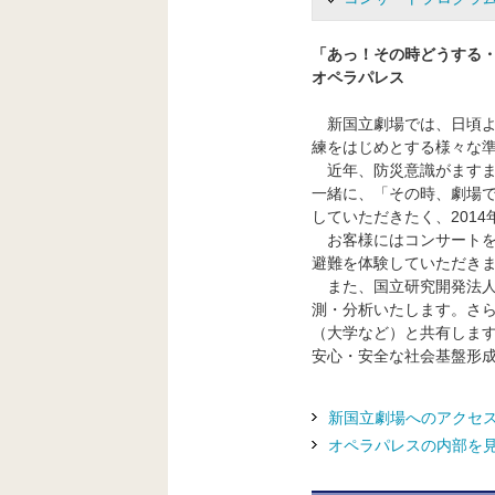
す
フ
「あっ！その時どうする・
ッ
オペラパレス
タ
ー
新国立劇場では、日頃よ
情
練をはじめとする様々な
報
近年、防災意識がますま
に
一緒に、「その時、劇場
移
していただきたく、201
動
お客様にはコンサートを
し
避難を体験していただき
ま
また、国立研究開発法人
す
測・分析いたします。さ
（大学など）と共有しま
安心・安全な社会基盤形
新国立劇場へのアクセ
オペラパレスの内部を見