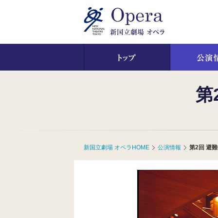
ペ
ペ
ー
ー
ジ
ジ
内
の
を
終
移
わ
動
り
す
で
る
す
第
た
ヘ
め
ッ
の
ダ
リ
ー
ン
情
ク
報
新国立劇場 オペラHOME
公演情報
第2回 避
で
に
す
戻
サ
り
イ
ま
ト
す
内
ペ