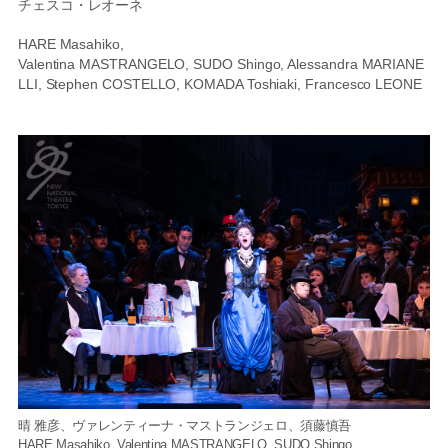
チェスコ・レオーネ
HARE Masahiko,
Valentina MASTRANGELO, SUDO Shingo, Alessandra MARIANE
LLI, Stephen COSTELLO, KOMADA Toshiaki, Francesco LEONE
晴 雅彦、ヴァレンティーナ・マストランジェロ、須藤慎吾
HARE Masahiko, Valentina MASTRANGELO, SUDO Shingo