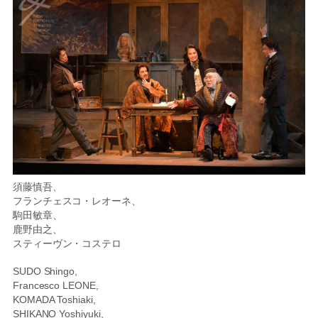
須藤慎吾、
フランチェスコ・レオーネ、
駒田敏章、
鹿野由之、
スティーヴン・コステロ
SUDO Shingo,
Francesco LEONE,
KOMADA Toshiaki,
SHIKANO Yoshiyuki,