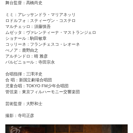
舞台監督：髙橋尚史
ミミ：アレッサンドラ・マリアネッリ
ロドルフォ：スティーヴン・コステロ
マルチェッロ：須藤慎吾
ムゼッタ：ヴァレンティーナ・マストランジェロ
ショナール：駒田敏章
コッリーネ：フランチェスコ・レオーネ
べノア：鹿野由之
アルチンドロ：晴 雅彦
パルピニョール：寺田宗永
合唱指揮：三澤洋史
合 唱：新国立劇場合唱団
児童合唱：TOKYO FM少年合唱団
管弦楽：東京フィルハーモニー交響楽団
芸術監督：大野和士
撮影：寺司正彦