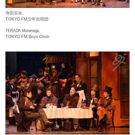
寺田宗永、
TOKYO FM少年合唱団
TERADA Munenaga,
TOKYO FM Boys Choir