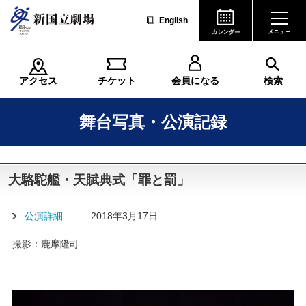
English
アクセス
チケット
会員になる
検索
舞台写真・公演記録
大駱駝艦・天賦典式「罪と罰」
公演詳細
2018年3月17日
撮影：鹿摩隆司