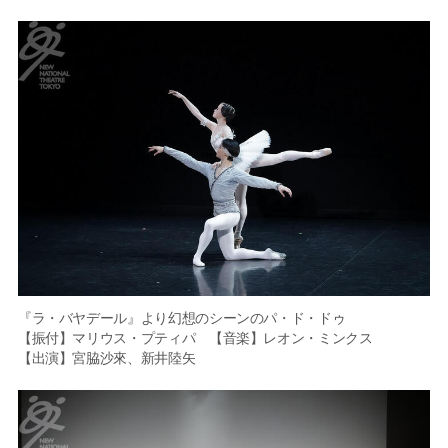
『ラ・バヤデール』より幻想のシーンのパ・ド・ドゥ
【振付】マリウス・プティパ 【音楽】レオン・ミンクス
【出演】宮脇沙來、新井陸矢