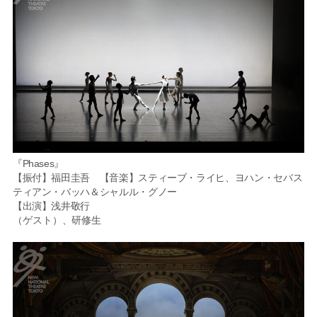
『Phases』
【振付】福田圭吾 【音楽】スティーブ・ライヒ、ヨハン・セバス
ティアン・バッハ＆シャルル・グノー
【出演】浅井敬行
（ゲスト）、研修生