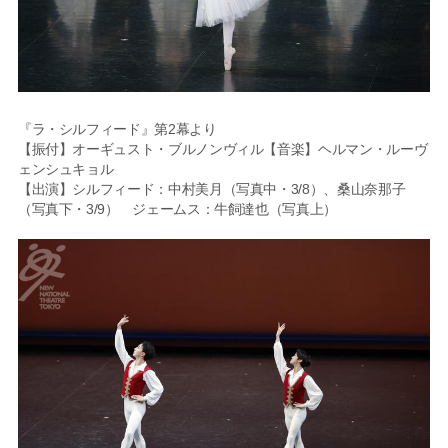
『ラ・シルフィード』第2幕より
【振付】オーギュスト・ブルノンヴィル【音楽】ヘルマン・ルーヴ
ェンシュキョル
【出演】シルフィード：中村美月（写真中・3/8）、桑山奈那子
（写真下・3/9） ジェームス：牛飼達也（写真上）