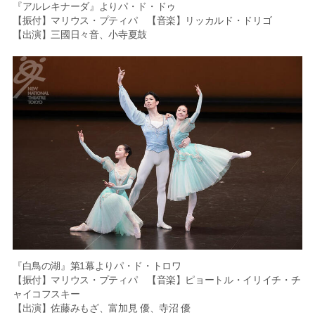
『アルレキナーダ』よりパ・ド・ドゥ
【振付】マリウス・プティパ 【音楽】リッカルド・ドリゴ
【出演】三國日々音、小寺夏鼓
『白鳥の湖』第1幕よりパ・ド・トロワ
【振付】マリウス・プティパ 【音楽】ピョートル・イリイチ・チ
ャイコフスキー
【出演】佐藤みもざ、富加見 優、寺沼 優