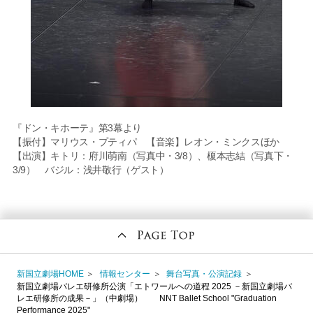
『ドン・キホーテ』第3幕より
【振付】マリウス・プティパ 【音楽】レオン・ミンクスほか
【出演】キトリ：府川萌南（写真中・3/8）、榎本志結（写真下・
3/9） バジル：浅井敬行（ゲスト）
新国立劇場HOME
情報センター
舞台写真・公演記録
新国立劇場バレエ研修所公演「エトワールへの道程 2025 －新国立劇場バ
レエ研修所の成果－」（中劇場） NNT Ballet School "Graduation
Performance 2025"