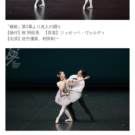
『椿姫』第2幕より友人の踊り
【振付】牧 阿佐美 【音楽】ジュゼッペ・ヴェルディ
【出演】佐竹優真、村田剣一