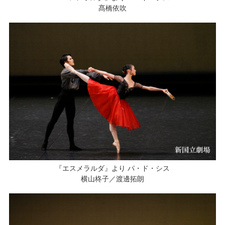
髙橋依吹
『エスメラルダ』より パ・ド・シス
横山柊子／渡邊拓朗