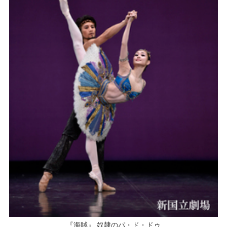
『海賊』 奴隷のパ・ド・ドゥ