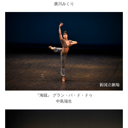
廣川みくり
『海賊』 グラン・パ・ド・ドゥ
中島瑞生