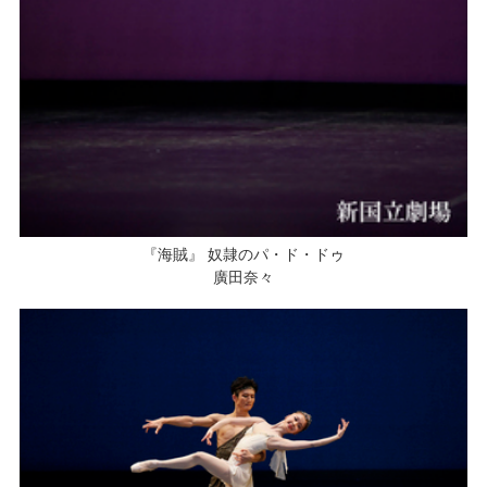
『海賊』 奴隷のパ・ド・ドゥ
廣田奈々