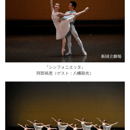
『シンフォニエッタ』
阿部裕恵（ゲスト：八幡顕光）