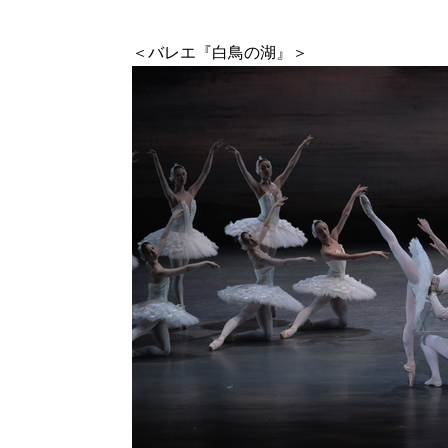
＜バレエ『白鳥の湖』＞