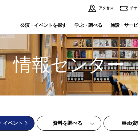
アクセス
チケ
公演・イベントを探す
学ぶ・調べる
施設・サービ
イベント・講座
理事長挨拶
公
運
施設・サービスの
インターネット小口寄附
個人賛助会員になる
法
情報センター
ご案内TOP
舞台写真・公演記録
採用情報
オ
～『ウ
全館フロアマップ
バ
バ
～新国
レストラン・ブッフェ・ショップ
託
バレエ&ダンス
演
バレエ研修所
劇場内のサービス
避
イ
バックステージツアー
劇
全
・イベント
資料を調べる
Web
公開空地（初台アート・ロフト）
商
こ
全