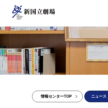
新国立劇場について
ご支援のお願い
オペラパレス
TOP
芸術監督
（座席表）
中劇場
（座席表）
オペラ
情報センター
オペラ研修所
研修事業について
小劇場
（座席表）
情報センターTOP
ニュース