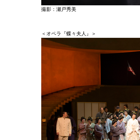
撮影：瀬戸秀美
＜オペラ『蝶々夫人』＞