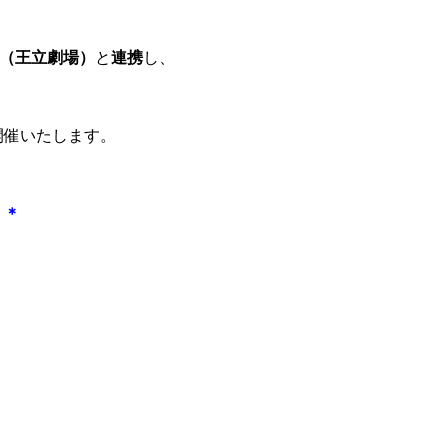
（王立劇場）
と
連携
し、
開催いたします。
＊＊