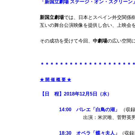
「新国立劇場 ステージ・オン・スクリーン
新国立劇場
では、日本とスペイン外交関係樹
互いの舞台公演映像を提供し合い、上映会
その成功を受けて今回、
中劇場
の広い空間
＊＊＊＊＊＊＊＊＊＊＊＊＊＊＊＊＊＊＊
★ 開 催 概 要 ★
【日 程】
2018年12月5日（水）
14:00 バレエ「白鳥の湖」
（収録日
出演：
米沢唯、菅野英
18:30 オペラ「蝶々夫人」
（収録日