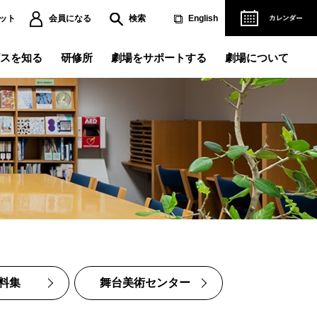
ット
会員になる
検索
English
スを知る
研修所
劇場をサポートする
劇場について
演記録データベース
営理念
人賛助会員になる
ご協賛について
ペラができるまで
ィリアム・テル』の軌跡～
リアフリー情報
レエができるまで
立劇場バレエ団『くるみ割り人形』～
児サービス
劇
演劇研修所
難方法のご案内
ベント・講座
場使用のお申し込み
主催公演一覧
資料集
舞台美術センター
用撮影のお申し込み
ども・学生向けの
芸術鑑賞
国公演