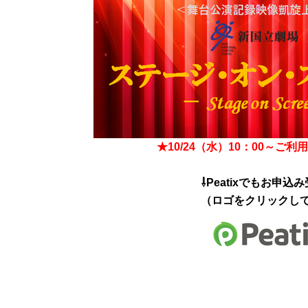
★10
/24（水）10：00～ご
⇩Peatixでもお申込
（ロゴをクリックしてく