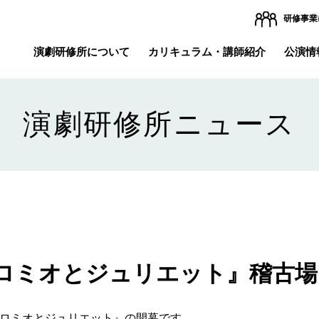
研修事業
演劇研修所について
カリキュラム・講師紹介
公演情
アクターズ
これからの公演
所長メッセージ
修了者一覧
これまでの公演
修了者の出演情報
概要
演劇研修所ニュース
『ロミオとジュリエット』稽古
『ロミオとジュリエット』の開幕です。