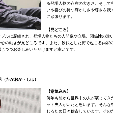
る登場人物の存在の大きさ。そして
いや喜びの持つ輝かしさや尊さを我
に頑張ります。
【見どころ】
ンプルに凝縮され、登場人物たちの人間像や立場、関係性の違
や心の動きが見どころです。また、殺伐とした街で起こる両家
感じつつお楽しみいただけますと幸いです。
帆（たかおか・しほ）
【意気込み】
何年も前から世界中の人が演じてき
ット夫人がいたと思います。そんな
じるため日々稽古しています。その