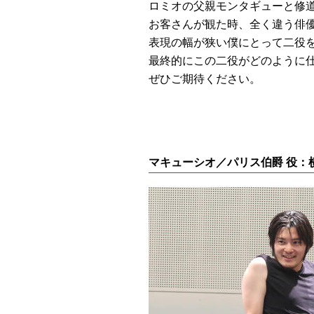
ロミオの父親モンタギューと修
お客さんが観た時、全く違う俳
表現の幅が狭い僕にとって二役
最終的にこの二役がどのように
ぜひご期待ください。
マキューシオ／パリス伯爵 役：