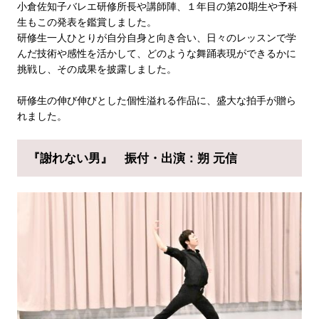
小倉佐知子バレエ研修
所長や講師陣、１年目の第20期生や予科
生もこの発表を鑑賞しました。
研修生一人ひとりが自分自身と向き合い、日々のレッスンで学
んだ技術や感性を活かして、どのような舞踊表現ができるかに
挑戦し、その成果を披露しました。
研修生の伸び伸びとした個性溢れる作品に、盛大な拍手が贈ら
れました。
『謝れない男』
振付・出演：朔 元信