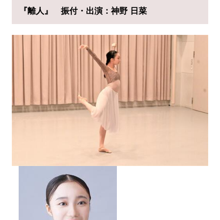
『離人』
振付・出演：神野 日菜